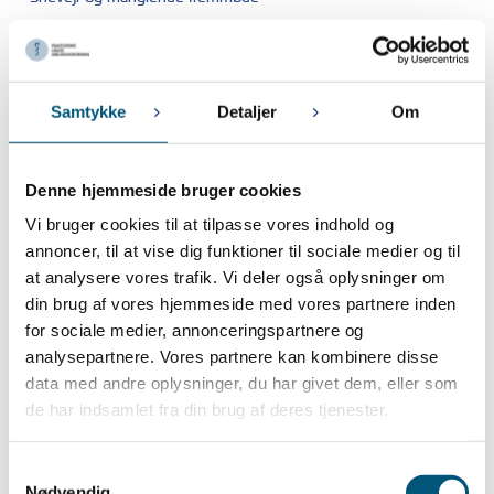
December 2023
14. DECEMBER 2023
Samtykke
Detaljer
Om
Præcisering vedr. afskaffelsen af store bededag
13. DECEMBER 2023
Afskaffelse af store bededag
Denne hjemmeside bruger cookies
Vi bruger cookies til at tilpasse vores indhold og
November 2023
annoncer, til at vise dig funktioner til sociale medier og til
at analysere vores trafik. Vi deler også oplysninger om
9. NOVEMBER 2023
Pligt til registrering af arbejdstid er udskudt til den 1. juli 2024
din brug af vores hjemmeside med vores partnere inden
for sociale medier, annonceringspartnere og
7. NOVEMBER 2023
analysepartnere. Vores partnere kan kombinere disse
PLA’s repræsentantskabsmøde
data med andre oplysninger, du har givet dem, eller som
de har indsamlet fra din brug af deres tjenester.
Oktober 2023
27. OKTOBER 2023
Samtykkevalg
Lønregulering for konsultationssygeplejersker og
Nødvendig