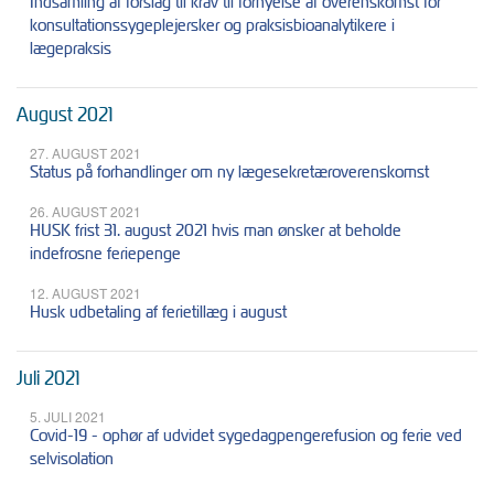
Indsamling af forslag til krav til fornyelse af overenskomst for
konsultationssygeplejersker og praksisbioanalytikere i
lægepraksis
August 2021
27. AUGUST 2021
Status på forhandlinger om ny lægesekretæroverenskomst
26. AUGUST 2021
HUSK frist 31. august 2021 hvis man ønsker at beholde
indefrosne feriepenge
12. AUGUST 2021
Husk udbetaling af ferietillæg i august
Juli 2021
5. JULI 2021
Covid-19 - ophør af udvidet sygedagpengerefusion og ferie ved
selvisolation