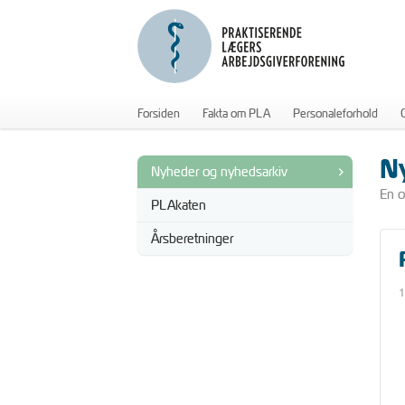
Forsiden
Fakta om PLA
Personaleforhold
N
Nyheder og nyhedsarkiv
En o
PLAkaten
Årsberetninger
1