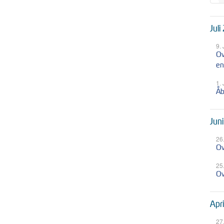
Juli
9.
Ov
en
1.
Åb
Jun
26
Ov
25
Ov
Apr
27