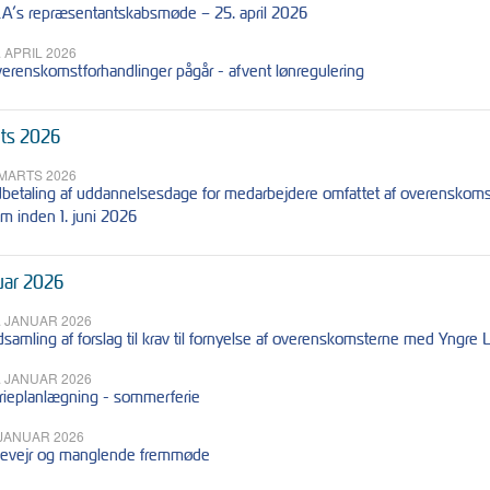
A’s repræsentantskabsmøde – 25. april 2026
. APRIL 2026
erenskomstforhandlinger pågår - afvent lønregulering
ts 2026
 MARTS 2026
betaling af uddannelsesdage for medarbejdere omfattet af overenskomst f
m inden 1. juni 2026
uar 2026
. JANUAR 2026
dsamling af forslag til krav til fornyelse af overenskomsterne med Yngr
. JANUAR 2026
rieplanlægning - sommerferie
 JANUAR 2026
evejr og manglende fremmøde