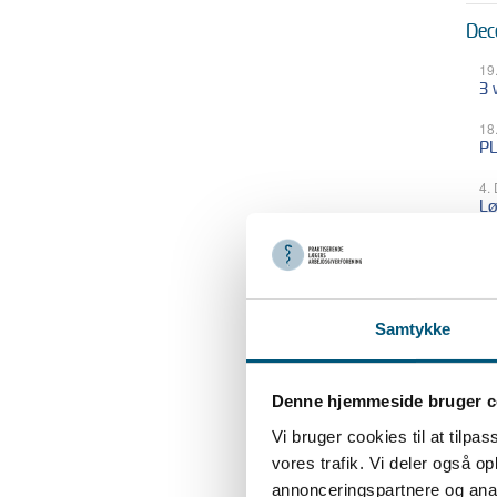
Dec
19
3 
18
PL
4.
Lø
Nov
24
PL
Samtykke
18
Ju
Denne hjemmeside bruger c
Vi bruger cookies til at tilpas
Okt
vores trafik. Vi deler også 
annonceringspartnere og anal
28