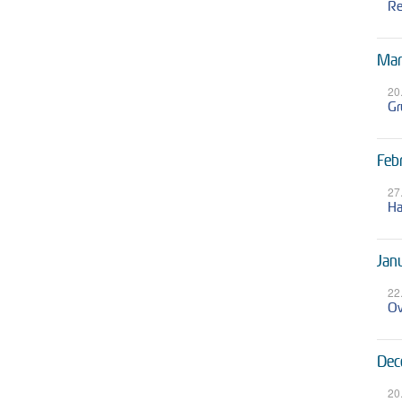
Re
Mar
20
Gr
Feb
27
Ha
Jan
22
Ov
Dec
20