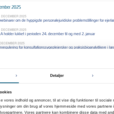
ember 2025
. DECEMBER 2025
webinarer om de hyppigste personalejuridiske problemstillinger for ejerl
. DECEMBER 2025
A holder lukket i perioden 24. december til og med 2. januar
 DECEMBER 2025
nregulering for konsultationssygeplejersker og praksisbioanalytikere i l
ember 2025
. NOVEMBER 2025
A's repræsentantskabsmøde
Detaljer
. NOVEMBER 2025
leaftensdag og nytårsaftensdag
ookies
se vores indhold og annoncer, til at vise dig funktioner til sociale
ober 2025
oplysninger om din brug af vores hjemmeside med vores partnere i
ysepartnere. Vores partnere kan kombinere disse data med andr
. OKTOBER 2025