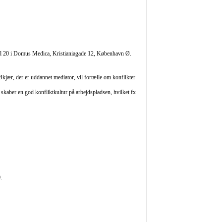
 til 20 i Domus Medica, Kristianiagade 12, København Ø.
Økjær, der er uddannet mediator, vil fortælle om konflikter
kaber en god konfliktkultur på arbejdspladsen, hvilket fx
.