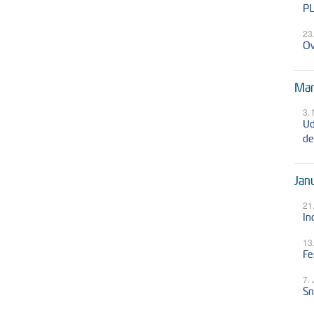
PL
23
Ov
Mar
3.
Ud
de
Jan
21
In
13
Fe
7.
Sn