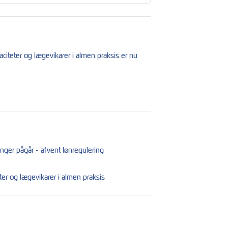
iteter og lægevikarer i almen praksis er nu
ger pågår - afvent lønregulering
er og lægevikarer i almen praksis