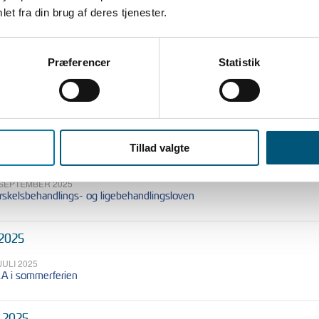
erarbejdsbetaling til deltidsansatte
et fra din brug af deres tjenester.
. OKTOBER 2025
nregulering for lægevikarer, praksisamanuensis fase 2 og 3 og § ansatte 
25
Præferencer
Statistik
 OKTOBER 2025
 EU-dom fastslår, at forskelsbehandlingslovens tilpasningsforpligtelse og
rn med et handicap
Tillad valgte
tember 2025
 SEPTEMBER 2025
rskelsbehandlings- og ligebehandlingsloven
 2025
 JULI 2025
A i sommerferien
i 2025