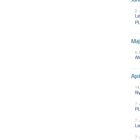
2.
Lø
P
Maj
6.
Af
Apr
14
Ny
7.
PL
7.
Lø
7.