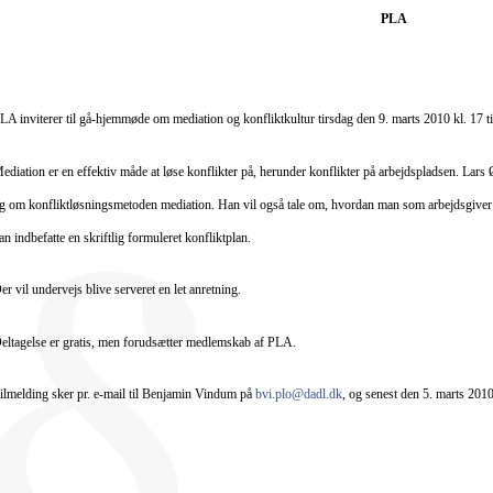
PLA
LA inviterer til gå-hjemmøde om mediation og konfliktkultur tirsdag den 9. marts 2010 kl. 17
ediation er en effektiv måde at løse konflikter på, herunder konflikter på arbejdspladsen. Lars 
g om
konfliktløsningsmetoden mediation. Han vil også tale
om, hvordan man som arbejdsgiver s
an indbefatte en skriftlig formuleret konfliktplan.
er vil undervejs blive serveret en let anretning.
eltagelse er gratis, men forudsætter medlemskab af PLA.
ilmelding sker pr. e-mail til Benjamin Vindum på
bvi.plo@dadl.dk
, og senest den 5. marts 2010