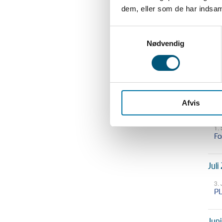
Ov
dem, eller som de har indsaml
17
Samtykkevalg
Lø
20
Nødvendig
2.
Ny
ba
Afvis
Sep
1.
Fo
Juli
3.
PL
Jun