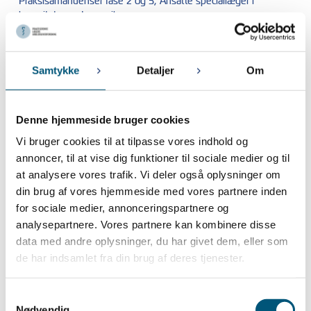
Praksisamanuenser fase 2 og 3, Ansatte speciallæger i
kapaciteter og Lægevikarer
5. JANUAR 2024
Snevejr og manglende fremmøde
Samtykke
Detaljer
Om
December 2023
14. DECEMBER 2023
Denne hjemmeside bruger cookies
Præcisering vedr. afskaffelsen af store bededag
Vi bruger cookies til at tilpasse vores indhold og
13. DECEMBER 2023
annoncer, til at vise dig funktioner til sociale medier og til
Afskaffelse af store bededag
at analysere vores trafik. Vi deler også oplysninger om
din brug af vores hjemmeside med vores partnere inden
November 2023
for sociale medier, annonceringspartnere og
analysepartnere. Vores partnere kan kombinere disse
9. NOVEMBER 2023
data med andre oplysninger, du har givet dem, eller som
Pligt til registrering af arbejdstid er udskudt til den 1. juli 2024
de har indsamlet fra din brug af deres tjenester.
7. NOVEMBER 2023
PLA’s repræsentantskabsmøde
Samtykkevalg
Nødvendig