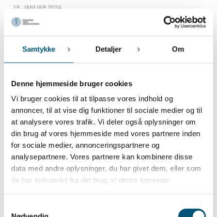
18. JANUAR 2024
Indsamling af forslag til krav til fornyelse af overenskomsterne for:
Praksisamanuenser fase 2 og 3, Ansatte speciallæger i
kapaciteter og Lægevikarer
Samtykke
Detaljer
Om
5. JANUAR 2024
Snevejr og manglende fremmøde
Denne hjemmeside bruger cookies
December 2023
Vi bruger cookies til at tilpasse vores indhold og
14. DECEMBER 2023
annoncer, til at vise dig funktioner til sociale medier og til
Præcisering vedr. afskaffelsen af store bededag
at analysere vores trafik. Vi deler også oplysninger om
13. DECEMBER 2023
din brug af vores hjemmeside med vores partnere inden
Afskaffelse af store bededag
for sociale medier, annonceringspartnere og
analysepartnere. Vores partnere kan kombinere disse
data med andre oplysninger, du har givet dem, eller som
November 2023
de har indsamlet fra din brug af deres tjenester.
9. NOVEMBER 2023
Pligt til registrering af arbejdstid er udskudt til den 1. juli 2024
Samtykkevalg
7. NOVEMBER 2023
Nødvendig