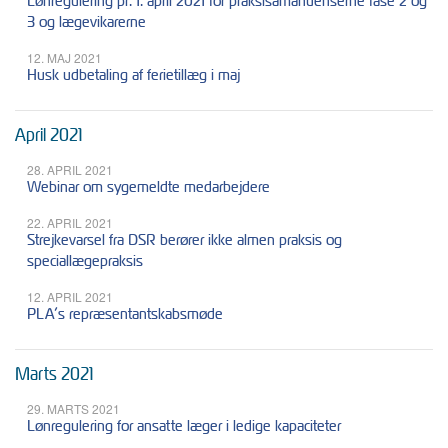
Lønregulering pr. 1. april 2021 for praksisamanuenserne fase 2 og
3 og lægevikarerne
12. MAJ 2021
Husk udbetaling af ferietillæg i maj
April 2021
28. APRIL 2021
Webinar om sygemeldte medarbejdere
22. APRIL 2021
Strejkevarsel fra DSR berører ikke almen praksis og
speciallægepraksis
12. APRIL 2021
PLA’s repræsentantskabsmøde
Marts 2021
29. MARTS 2021
Lønregulering for ansatte læger i ledige kapaciteter