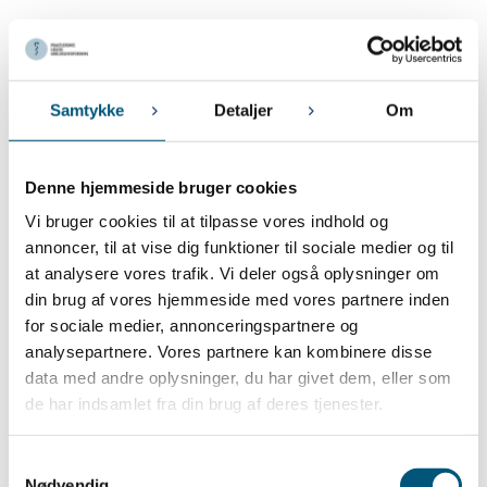
Juli 2023
5. JULI 2023
PLA i sommerferien
Samtykke
Detaljer
Om
Juni 2023
Denne hjemmeside bruger cookies
28. JUNI 2023
Vi bruger cookies til at tilpasse vores indhold og
Ny lov om ansættelsesbeviser
annoncer, til at vise dig funktioner til sociale medier og til
at analysere vores trafik. Vi deler også oplysninger om
Maj 2023
din brug af vores hjemmeside med vores partnere inden
for sociale medier, annonceringspartnere og
26. MAJ 2023
analysepartnere. Vores partnere kan kombinere disse
Nyhed om ny lov om ansættelsesbeviser
data med andre oplysninger, du har givet dem, eller som
12. MAJ 2023
de har indsamlet fra din brug af deres tjenester.
Lønregulering pr. 1. juni 2023 for medarbejdere der følger PLA-
HK/Privat overenskomst
Samtykkevalg
1. MAJ 2023
Nødvendig