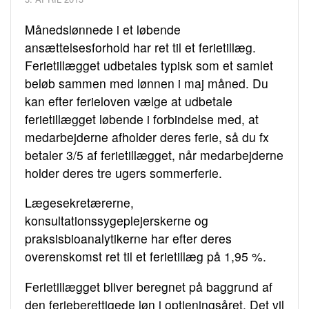
Månedslønnede i et løbende
ansættelsesforhold har ret til et ferietillæg.
Ferietillægget udbetales typisk som et samlet
beløb sammen med lønnen i maj måned. Du
kan efter ferieloven vælge at udbetale
ferietillægget løbende i forbindelse med, at
medarbejderne afholder deres ferie, så du fx
betaler 3/5 af ferietillægget, når medarbejderne
holder deres tre ugers sommerferie.
Lægesekretærerne,
konsultationssygeplejerskerne og
praksisbioanalytikerne har efter deres
overenskomst ret til et ferietillæg på 1,95 %.
Ferietillægget bliver beregnet på baggrund af
den ferieberettigede løn i optjeningsåret. Det vil