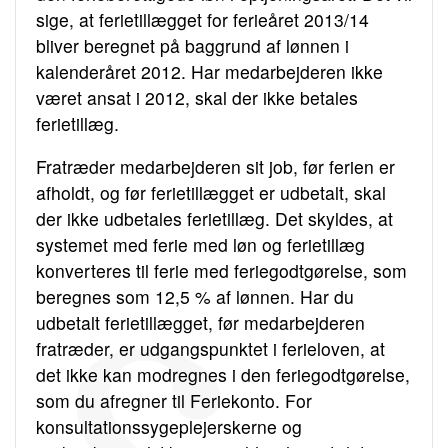
sige, at ferietillægget for ferieåret 2013/14
bliver beregnet på baggrund af lønnen i
kalenderåret 2012. Har medarbejderen ikke
været ansat i 2012, skal der ikke betales
ferietillæg.
Fratræder medarbejderen sit job, før ferien er
afholdt, og før ferietillægget er udbetalt, skal
der ikke udbetales ferietillæg. Det skyldes, at
systemet med ferie med løn og ferietillæg
konverteres til ferie med feriegodtgørelse, som
beregnes som 12,5 % af lønnen. Har du
udbetalt ferietillægget, før medarbejderen
fratræder, er udgangspunktet i ferieloven, at
det ikke kan modregnes i den feriegodtgørelse,
som du afregner til Feriekonto. For
konsultationssygeplejerskerne og