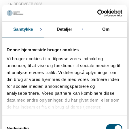
14. DECEMBER 2023
Præcisering vedr. afskaffelsen af store bededag
13. DECEMBER 2023
Afskaffelse af store bededag
Samtykke
Detaljer
Om
November 2023
Denne hjemmeside bruger cookies
9. NOVEMBER 2023
Pligt til registrering af arbejdstid er udskudt til den 1. juli 2024
Vi bruger cookies til at tilpasse vores indhold og
annoncer, til at vise dig funktioner til sociale medier og til
7. NOVEMBER 2023
PLA’s repræsentantskabsmøde
at analysere vores trafik. Vi deler også oplysninger om
din brug af vores hjemmeside med vores partnere inden
for sociale medier, annonceringspartnere og
Oktober 2023
analysepartnere. Vores partnere kan kombinere disse
27. OKTOBER 2023
data med andre oplysninger, du har givet dem, eller som
Lønregulering for konsultationssygeplejersker og
de har indsamlet fra din brug af deres tjenester.
praksisbioanalytikere i lægepraksis pr. 1. december 2023
13. OKTOBER 2023
Samtykkevalg
Nye regler om tidsregistrering
Nødvendig