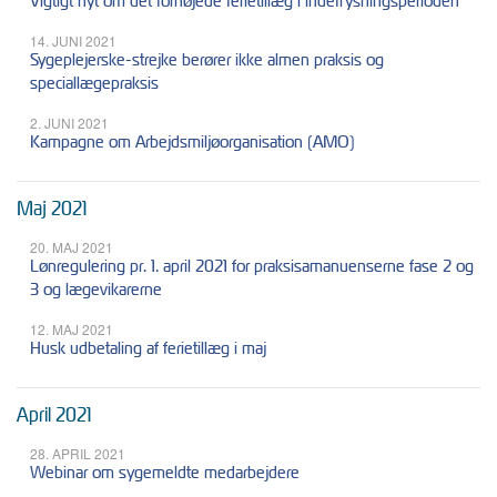
Vigtigt nyt om det forhøjede ferietillæg i indefrysningsperioden
14. JUNI 2021
Sygeplejerske-strejke berører ikke almen praksis og
speciallægepraksis
2. JUNI 2021
Kampagne om Arbejdsmiljøorganisation (AMO)
Maj 2021
20. MAJ 2021
Lønregulering pr. 1. april 2021 for praksisamanuenserne fase 2 og
3 og lægevikarerne
12. MAJ 2021
Husk udbetaling af ferietillæg i maj
April 2021
28. APRIL 2021
Webinar om sygemeldte medarbejdere