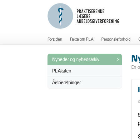
Forsiden
Fakta om PLA
Personaleforhold
N
Nyheder og nyhedsarkiv
En o
PLAkaten
Årsberetninger
2