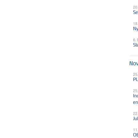
20
Se
18
Ny
6.
St
Nov
25
PL
25
In
en
22
Ju
11
OB