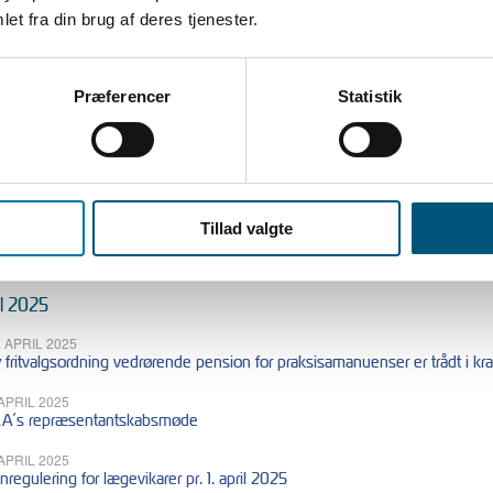
et fra din brug af deres tjenester.
i 2025
 JUNI 2025
nregulering pr. 1. juni 2025 for medarbejdere der følger overenskomsten
Præferencer
Statistik
LA
 2025
 MAJ 2025
Tillad valgte
regning af ferietillæg
il 2025
. APRIL 2025
 fritvalgsordning vedrørende pension for praksisamanuenser er trådt i kraf
 APRIL 2025
A´s repræsentantskabsmøde
 APRIL 2025
nregulering for lægevikarer pr. 1. april 2025