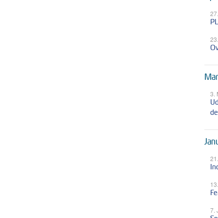
27
PL
23
Ov
Mar
3.
Ud
de
Jan
21
In
13
Fe
7.