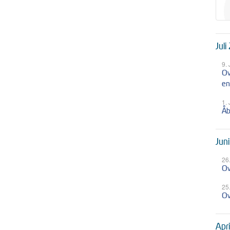
Juli
9.
Ov
en
1.
Åb
Jun
26
Ov
25
Ov
Apr