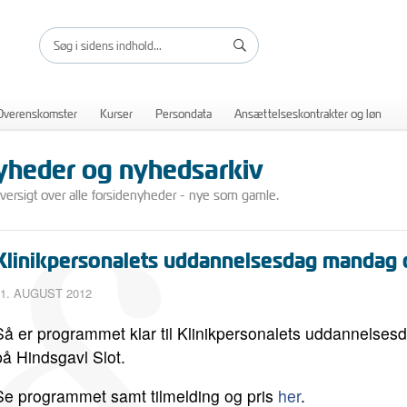
Overenskomster
Kurser
Persondata
Ansættelseskontrakter og løn
yheder og nyhedsarkiv
versigt over alle forsidenyheder - nye som gamle.
Klinikpersonalets uddannelsesdag mandag 
1. AUGUST 2012
Så er programmet klar til Klinikpersonalets uddannelse
på Hindsgavl Slot.
Se programmet samt tilmelding og pris
her
.