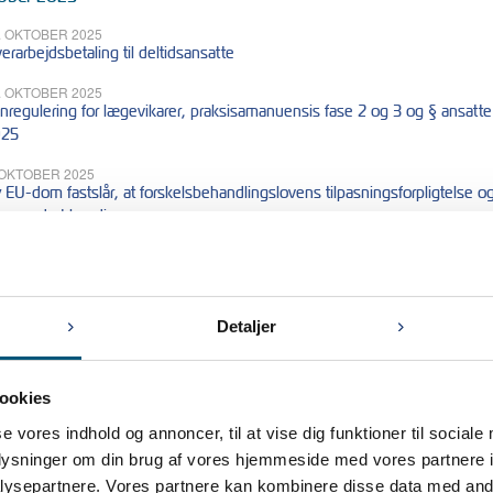
. OKTOBER 2025
erarbejdsbetaling til deltidsansatte
. OKTOBER 2025
nregulering for lægevikarer, praksisamanuensis fase 2 og 3 og § ansatte 
25
 OKTOBER 2025
 EU-dom fastslår, at forskelsbehandlingslovens tilpasningsforpligtelse og
rn med et handicap
tember 2025
 SEPTEMBER 2025
Detaljer
rskelsbehandlings- og ligebehandlingsloven
ookies
 2025
se vores indhold og annoncer, til at vise dig funktioner til sociale
 JULI 2025
A i sommerferien
oplysninger om din brug af vores hjemmeside med vores partnere i
ysepartnere. Vores partnere kan kombinere disse data med andr