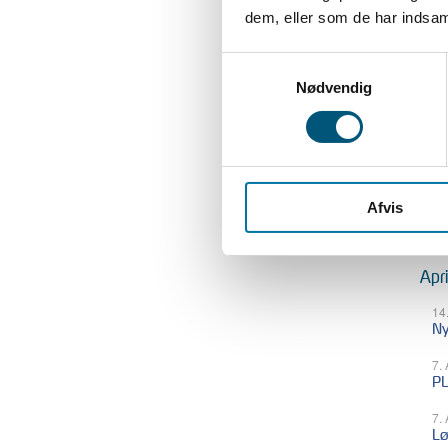
dem, eller som de har indsaml
Jun
Samtykkevalg
2.
Lø
Nødvendig
P
Maj
6.
Afvis
Af
Apr
14
Ny
7.
PL
7.
Lø