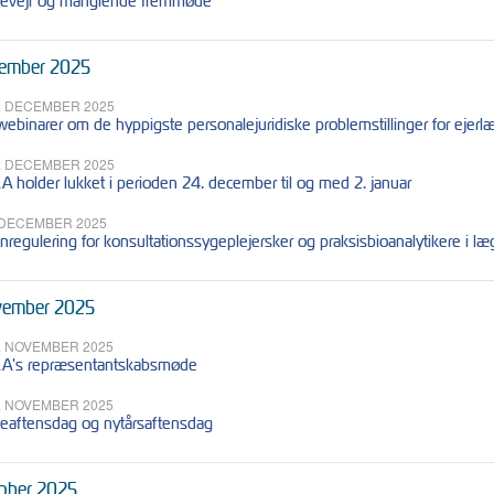
evejr og manglende fremmøde
ember 2025
. DECEMBER 2025
webinarer om de hyppigste personalejuridiske problemstillinger for ejerl
. DECEMBER 2025
A holder lukket i perioden 24. december til og med 2. januar
 DECEMBER 2025
nregulering for konsultationssygeplejersker og praksisbioanalytikere i l
ember 2025
. NOVEMBER 2025
A's repræsentantskabsmøde
. NOVEMBER 2025
leaftensdag og nytårsaftensdag
ober 2025