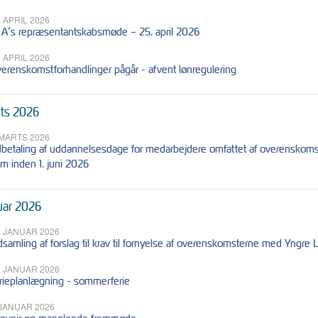
. APRIL 2026
A’s repræsentantskabsmøde – 25. april 2026
. APRIL 2026
erenskomstforhandlinger pågår - afvent lønregulering
ts 2026
 MARTS 2026
betaling af uddannelsesdage for medarbejdere omfattet af overenskomst f
m inden 1. juni 2026
uar 2026
. JANUAR 2026
dsamling af forslag til krav til fornyelse af overenskomsterne med Yngr
. JANUAR 2026
rieplanlægning - sommerferie
 JANUAR 2026