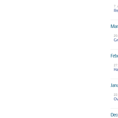
7.
Re
Mar
20
Gr
Feb
27
Ha
Jan
22
Ov
Dec