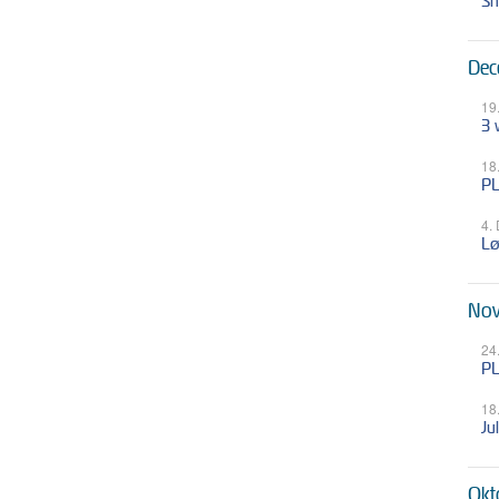
Sn
Dec
19
3 
18
PL
4.
Lø
Nov
24
PL
18
Ju
Okt