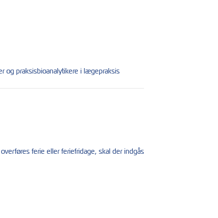
r og praksisbioanalytikere i lægepraksis
erføres ferie eller feriefridage, skal der indgås