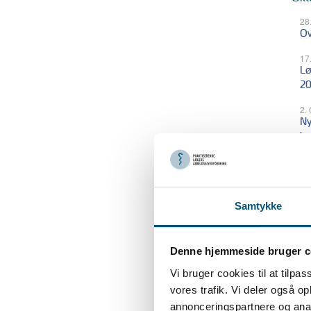
28
Ov
17
Lø
20
2.
Ny
ba
Sep
1.
Samtykke
Fo
Denne hjemmeside bruger c
Juli
Vi bruger cookies til at tilpas
3.
PL
vores trafik. Vi deler også 
annonceringspartnere og anal