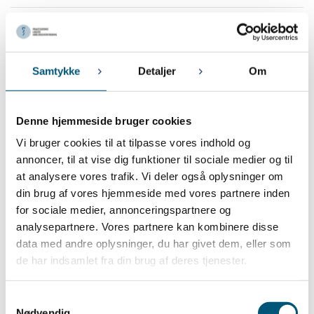
Juni 2024
28. JUNI 2024
Ferie og sygdom
Samtykke
Detaljer
Om
21. JUNI 2024
De nye regler om tidsregistrering
Denne hjemmeside bruger cookies
19. JUNI 2024
Overenskomst for praksisamanuenser fase 2 og 3, ansatte læger
Vi bruger cookies til at tilpasse vores indhold og
i kapaciteter og lægevikarer i almen praksis
annoncer, til at vise dig funktioner til sociale medier og til
at analysere vores trafik. Vi deler også oplysninger om
April 2024
din brug af vores hjemmeside med vores partnere inden
for sociale medier, annonceringspartnere og
29. APRIL 2024
analysepartnere. Vores partnere kan kombinere disse
Overenskomstforhandlinger pågår - afvent lønregulering
data med andre oplysninger, du har givet dem, eller som
26. APRIL 2024
de har indsamlet fra din brug af deres tjenester.
Overenskomsterne for de ansatte læger i kapaciteter, lægevikarer
i almen praksis og praksisamanuenser fase 2 og 3
Samtykkevalg
22. APRIL 2024
Nødvendig