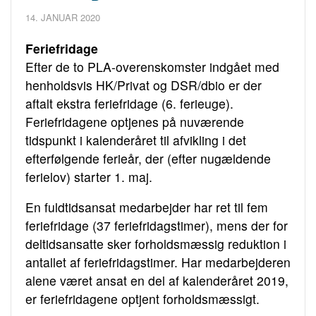
14. JANUAR 2020
Feriefridage
Efter de to PLA-overenskomster indgået med
henholdsvis HK/Privat og DSR/dbio er der
aftalt ekstra feriefridage (6. ferieuge).
Feriefridagene optjenes på nuværende
tidspunkt i kalenderåret til afvikling i det
efterfølgende ferieår, der (efter nugældende
ferielov) starter 1. maj.
En fuldtidsansat medarbejder har ret til fem
feriefridage (37 feriefridagstimer), mens der for
deltidsansatte sker forholdsmæssig reduktion i
antallet af feriefridagstimer. Har medarbejderen
alene været ansat en del af kalenderåret 2019,
er feriefridagene optjent forholdsmæssigt.