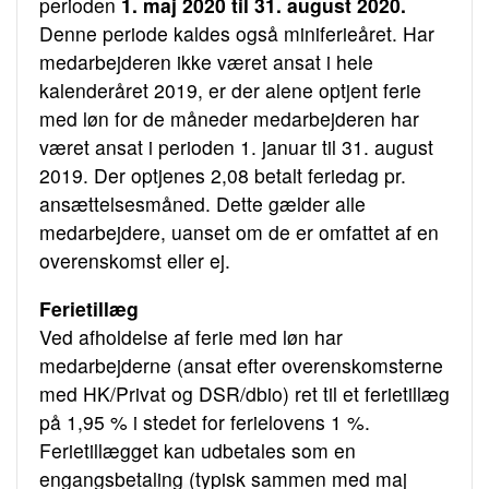
perioden
1. maj 2020 til 31. august 2020.
Denne periode kaldes også miniferieåret. Har
medarbejderen ikke været ansat i hele
kalenderåret 2019, er der alene optjent ferie
med løn for de måneder medarbejderen har
været ansat i perioden 1. januar til 31. august
2019. Der optjenes 2,08 betalt feriedag pr.
ansættelsesmåned. Dette gælder alle
medarbejdere, uanset om de er omfattet af en
overenskomst eller ej.
Ferietillæg
Ved afholdelse af ferie med løn har
medarbejderne (ansat efter overenskomsterne
med HK/Privat og DSR/dbio) ret til et ferietillæg
på 1,95 % i stedet for ferielovens 1 %.
Ferietillægget kan udbetales som en
engangsbetaling (typisk sammen med maj