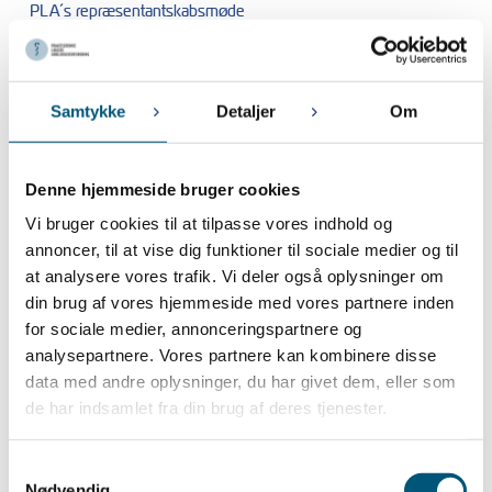
PLA´s repræsentantskabsmøde
Marts 2024
Samtykke
Detaljer
Om
21. MARTS 2024
Planlægning af sommerferie og info vedr. grundlovsdag / 1. maj
Denne hjemmeside bruger cookies
Januar 2024
Vi bruger cookies til at tilpasse vores indhold og
26. JANUAR 2024
annoncer, til at vise dig funktioner til sociale medier og til
Nye regler om tidsregistrering vedtaget
at analysere vores trafik. Vi deler også oplysninger om
18. JANUAR 2024
din brug af vores hjemmeside med vores partnere inden
Indsamling af forslag til krav til fornyelse af overenskomsten for
for sociale medier, annonceringspartnere og
lægesekretærer ansat i lægepraksis
analysepartnere. Vores partnere kan kombinere disse
18. JANUAR 2024
data med andre oplysninger, du har givet dem, eller som
Indsamling af forslag til krav til fornyelse af overenskomsterne for:
de har indsamlet fra din brug af deres tjenester.
Praksisamanuenser fase 2 og 3, Ansatte speciallæger i
kapaciteter og Lægevikarer
Samtykkevalg
5. JANUAR 2024
Nødvendig