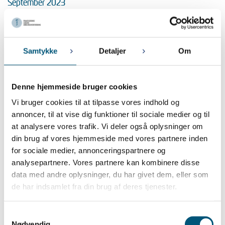
September 2023
18. SEPTEMBER 2023
Lønregulering for ansatte læger i kapaciteter pr. 01-10-2023
Samtykke
Detaljer
Om
August 2023
9. AUGUST 2023
PLA afholder gå hjem-møder om lægens rolle som arbejdsgiver
Denne hjemmeside bruger cookies
Vi bruger cookies til at tilpasse vores indhold og
Juli 2023
annoncer, til at vise dig funktioner til sociale medier og til
at analysere vores trafik. Vi deler også oplysninger om
5. JULI 2023
din brug af vores hjemmeside med vores partnere inden
PLA i sommerferien
for sociale medier, annonceringspartnere og
analysepartnere. Vores partnere kan kombinere disse
Juni 2023
data med andre oplysninger, du har givet dem, eller som
de har indsamlet fra din brug af deres tjenester.
28. JUNI 2023
Ny lov om ansættelsesbeviser
Samtykkevalg
Nødvendig