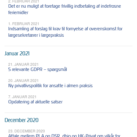
2. FEBRUAR 2021
Det er nu muligt at foretage frivillig indbetaling af indefrosne
feriemidler
1. FEBRUAR 2021
Indsamling af forslag til krav til fornyelse af overenskomst for
lægesekretærer i lægepraksis
Januar 2021
21. JANUAR 2021
5 relevante GDPR – spørgsmål
20. JANUAR 2021
Ny privatlivspolitik for ansatte i almen praksis
7. JANUAR 2021
Opdatering af aktuelle satser
December 2020
23. DECEMBER 2020
Aftale mellem PLA og DSR, dbio og HK-Privat om vilkår for