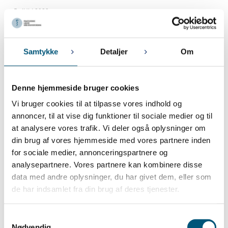
5. JULI 2023
PLA i sommerferien
Juni 2023
Samtykke
Detaljer
Om
28. JUNI 2023
Ny lov om ansættelsesbeviser
Denne hjemmeside bruger cookies
Vi bruger cookies til at tilpasse vores indhold og
Maj 2023
annoncer, til at vise dig funktioner til sociale medier og til
26. MAJ 2023
at analysere vores trafik. Vi deler også oplysninger om
Nyhed om ny lov om ansættelsesbeviser
din brug af vores hjemmeside med vores partnere inden
12. MAJ 2023
for sociale medier, annonceringspartnere og
Lønregulering pr. 1. juni 2023 for medarbejdere der følger PLA-
analysepartnere. Vores partnere kan kombinere disse
HK/Privat overenskomst
data med andre oplysninger, du har givet dem, eller som
de har indsamlet fra din brug af deres tjenester.
1. MAJ 2023
PLA´s repræsentantskabsmøde
Samtykkevalg
Nødvendig