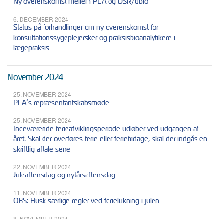
Ny overenskomst mellem PLA og DSR/dbio
6. DECEMBER 2024
Status på forhandlinger om ny overenskomst for
konsultationssygeplejersker og praksisbioanalytikere i
lægepraksis
November 2024
25. NOVEMBER 2024
PLA’s repræsentantskabsmøde
25. NOVEMBER 2024
Indeværende ferieafviklingsperiode udløber ved udgangen af
året. Skal der overføres ferie eller feriefridage, skal der indgås en
skriftlig aftale sene
22. NOVEMBER 2024
Juleaftensdag og nytårsaftensdag
11. NOVEMBER 2024
OBS: Husk særlige regler ved ferielukning i julen
8. NOVEMBER 2024