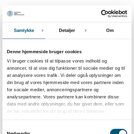
September 2023
18. SEPTEMBER 2023
Lønregulering for ansatte læger i kapaciteter pr. 01-10-2023
Samtykke
Detaljer
Om
August 2023
Denne hjemmeside bruger cookies
9. AUGUST 2023
Vi bruger cookies til at tilpasse vores indhold og
PLA afholder gå hjem-møder om lægens rolle som arbejdsgiver
annoncer, til at vise dig funktioner til sociale medier og til
at analysere vores trafik. Vi deler også oplysninger om
Juli 2023
din brug af vores hjemmeside med vores partnere inden
for sociale medier, annonceringspartnere og
5. JULI 2023
PLA i sommerferien
analysepartnere. Vores partnere kan kombinere disse
data med andre oplysninger, du har givet dem, eller som
de har indsamlet fra din brug af deres tjenester.
Juni 2023
28. JUNI 2023
Samtykkevalg
Ny lov om ansættelsesbeviser
Nødvendig