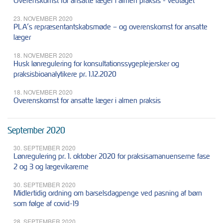
Overenskomst for ansatte læger i almen praksis - vedtaget
23. NOVEMBER 2020
PLA’s repræsentantskabsmøde – og overenskomst for ansatte
læger
18. NOVEMBER 2020
Husk lønregulering for konsultationssygeplejersker og
praksisbioanalytikere pr. 1.12.2020
18. NOVEMBER 2020
Overenskomst for ansatte læger i almen praksis
September 2020
30. SEPTEMBER 2020
Lønregulering pr. 1. oktober 2020 for praksisamanuenserne fase
2 og 3 og lægevikarerne
30. SEPTEMBER 2020
Midlertidig ordning om barselsdagpenge ved pasning af børn
som følge af covid-19
28. SEPTEMBER 2020