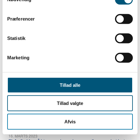
Maj 2023
Præferencer
26. MAJ 2023
Nyhed om ny lov om ansættelsesbeviser
Statistik
12. MAJ 2023
Lønregulering pr. 1. juni 2023 for medarbejdere der følger PLA-
HK/Privat overenskomst
Marketing
1. MAJ 2023
PLA´s repræsentantskabsmøde
Tillad alle
April 2023
11. APRIL 2023
Tillad valgte
Grundlovsdag og 1. maj
Afvis
Marts 2023
16. MARTS 2023