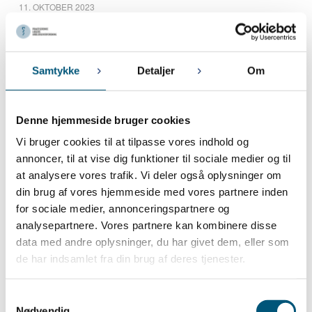
11. OKTOBER 2023
OBS: Husk særlige regler ved ferielukning i julen
2. OKTOBER 2023
Lønregulering for lægevikar og praksisamanuensis pr. 1. oktober
2023
Samtykke
Detaljer
Om
September 2023
Denne hjemmeside bruger cookies
18. SEPTEMBER 2023
Vi bruger cookies til at tilpasse vores indhold og
Lønregulering for ansatte læger i kapaciteter pr. 01-10-2023
annoncer, til at vise dig funktioner til sociale medier og til
at analysere vores trafik. Vi deler også oplysninger om
August 2023
din brug af vores hjemmeside med vores partnere inden
for sociale medier, annonceringspartnere og
9. AUGUST 2023
PLA afholder gå hjem-møder om lægens rolle som arbejdsgiver
analysepartnere. Vores partnere kan kombinere disse
data med andre oplysninger, du har givet dem, eller som
de har indsamlet fra din brug af deres tjenester.
Juli 2023
5. JULI 2023
Samtykkevalg
PLA i sommerferien
Nødvendig