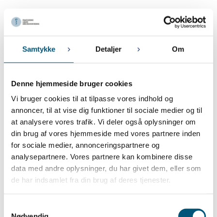
7. NOVEMBER 2023
PLA’s repræsentantskabsmøde
Oktober 2023
Samtykke
Detaljer
Om
27. OKTOBER 2023
Lønregulering for konsultationssygeplejersker og
praksisbioanalytikere i lægepraksis pr. 1. december 2023
Denne hjemmeside bruger cookies
Vi bruger cookies til at tilpasse vores indhold og
13. OKTOBER 2023
Nye regler om tidsregistrering
annoncer, til at vise dig funktioner til sociale medier og til
at analysere vores trafik. Vi deler også oplysninger om
11. OKTOBER 2023
din brug af vores hjemmeside med vores partnere inden
OBS: Husk særlige regler ved ferielukning i julen
for sociale medier, annonceringspartnere og
2. OKTOBER 2023
analysepartnere. Vores partnere kan kombinere disse
Lønregulering for lægevikar og praksisamanuensis pr. 1. oktober
data med andre oplysninger, du har givet dem, eller som
2023
de har indsamlet fra din brug af deres tjenester.
September 2023
Samtykkevalg
Nødvendig
18. SEPTEMBER 2023