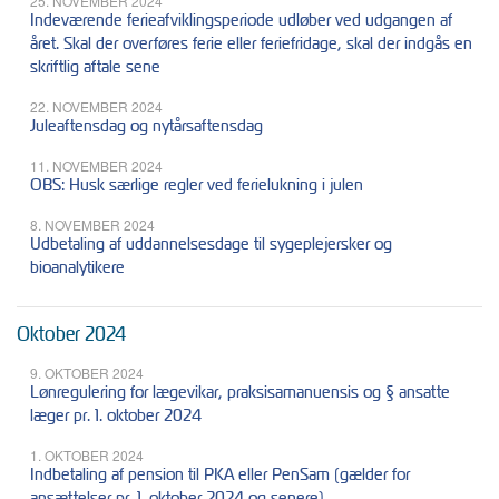
25. NOVEMBER 2024
Indeværende ferieafviklingsperiode udløber ved udgangen af
året. Skal der overføres ferie eller feriefridage, skal der indgås en
skriftlig aftale sene
22. NOVEMBER 2024
Juleaftensdag og nytårsaftensdag
11. NOVEMBER 2024
OBS: Husk særlige regler ved ferielukning i julen
8. NOVEMBER 2024
Udbetaling af uddannelsesdage til sygeplejersker og
bioanalytikere
Oktober 2024
9. OKTOBER 2024
Lønregulering for lægevikar, praksisamanuensis og § ansatte
læger pr. 1. oktober 2024
1. OKTOBER 2024
Indbetaling af pension til PKA eller PenSam (gælder for
ansættelser pr. 1. oktober 2024 og senere)