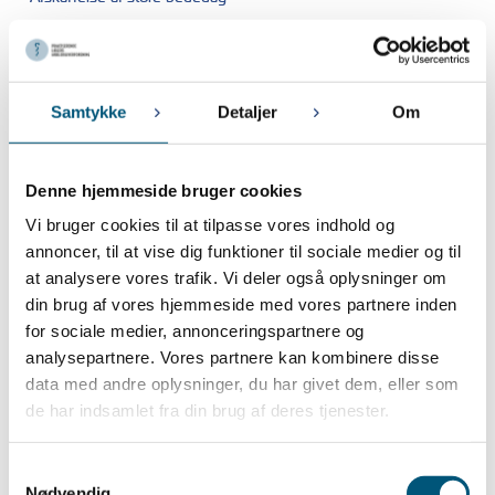
November 2023
9. NOVEMBER 2023
Samtykke
Detaljer
Om
Pligt til registrering af arbejdstid er udskudt til den 1. juli 2024
7. NOVEMBER 2023
PLA’s repræsentantskabsmøde
Denne hjemmeside bruger cookies
Vi bruger cookies til at tilpasse vores indhold og
Oktober 2023
annoncer, til at vise dig funktioner til sociale medier og til
at analysere vores trafik. Vi deler også oplysninger om
27. OKTOBER 2023
Lønregulering for konsultationssygeplejersker og
din brug af vores hjemmeside med vores partnere inden
praksisbioanalytikere i lægepraksis pr. 1. december 2023
for sociale medier, annonceringspartnere og
analysepartnere. Vores partnere kan kombinere disse
13. OKTOBER 2023
Nye regler om tidsregistrering
data med andre oplysninger, du har givet dem, eller som
de har indsamlet fra din brug af deres tjenester.
11. OKTOBER 2023
OBS: Husk særlige regler ved ferielukning i julen
Samtykkevalg
2. OKTOBER 2023
Nødvendig