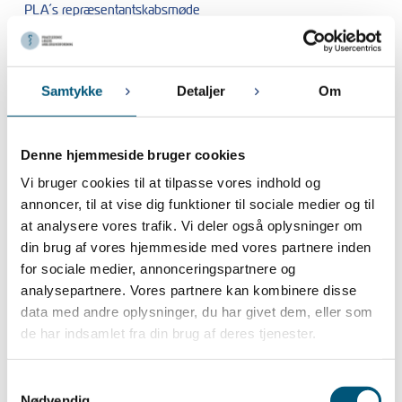
PLA´s repræsentantskabsmøde
Marts 2024
Samtykke
Detaljer
Om
21. MARTS 2024
Planlægning af sommerferie og info vedr. grundlovsdag / 1. maj
Denne hjemmeside bruger cookies
Januar 2024
Vi bruger cookies til at tilpasse vores indhold og
26. JANUAR 2024
annoncer, til at vise dig funktioner til sociale medier og til
Nye regler om tidsregistrering vedtaget
at analysere vores trafik. Vi deler også oplysninger om
18. JANUAR 2024
din brug af vores hjemmeside med vores partnere inden
Indsamling af forslag til krav til fornyelse af overenskomsten for
for sociale medier, annonceringspartnere og
lægesekretærer ansat i lægepraksis
analysepartnere. Vores partnere kan kombinere disse
18. JANUAR 2024
data med andre oplysninger, du har givet dem, eller som
Indsamling af forslag til krav til fornyelse af overenskomsterne for:
de har indsamlet fra din brug af deres tjenester.
Praksisamanuenser fase 2 og 3, Ansatte speciallæger i
kapaciteter og Lægevikarer
Samtykkevalg
5. JANUAR 2024
Nødvendig