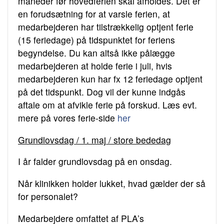
måneder før hovedferien skal afholdes. Det er
en forudsætning for at varsle ferien, at
medarbejderen har tilstrækkelig optjent ferie
(15 feriedage) på tidspunktet for feriens
begyndelse. Du kan altså ikke pålægge
medarbejderen at holde ferie i juli, hvis
medarbejderen kun har fx 12 feriedage optjent
på det tidspunkt. Dog vil der kunne indgås
aftale om at afvikle ferie på forskud. Læs evt.
mere på vores ferie-side
her
Grundlovsdag / 1. maj / store bededag
I år falder grundlovsdag på en onsdag.
Når klinikken holder lukket, hvad gælder der så
for personalet?
Medarbejdere omfattet af PLA’s