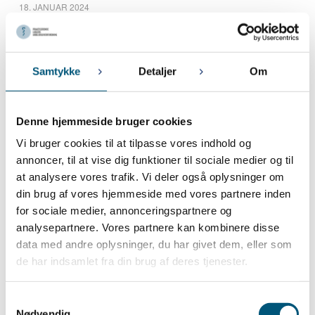
18. JANUAR 2024
Indsamling af forslag til krav til fornyelse af overenskomsten for
lægesekretærer ansat i lægepraksis
18. JANUAR 2024
Indsamling af forslag til krav til fornyelse af overenskomsterne for:
Samtykke
Detaljer
Om
Praksisamanuenser fase 2 og 3, Ansatte speciallæger i
kapaciteter og Lægevikarer
Denne hjemmeside bruger cookies
5. JANUAR 2024
Snevejr og manglende fremmøde
Vi bruger cookies til at tilpasse vores indhold og
annoncer, til at vise dig funktioner til sociale medier og til
at analysere vores trafik. Vi deler også oplysninger om
December 2023
din brug af vores hjemmeside med vores partnere inden
14. DECEMBER 2023
for sociale medier, annonceringspartnere og
Præcisering vedr. afskaffelsen af store bededag
analysepartnere. Vores partnere kan kombinere disse
13. DECEMBER 2023
data med andre oplysninger, du har givet dem, eller som
Afskaffelse af store bededag
de har indsamlet fra din brug af deres tjenester.
November 2023
Samtykkevalg
Nødvendig