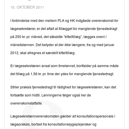
10. OKTOBER 2011
I forbindelse med den mellem PLA og HK indgåede overenskomst for
lægesekretærer, er det aftalt at tillægget for manglende tjenestedragt
på 250 kr. pr. måned, det såkaldte ”kitteltillæg”, lægges oveni i
månedslønnen. Det betyder at der
ikke
længere, fra og med januar
2012, skal afregnes et særskilt kitteltillæg.
Er lægesekretæren ansat som timelønnet, bortfalder på samme måde
det tillæg på 1,56 kr. pr. time der ydes for manglende tjenestedragt.
Stiller praksis tjenestedragt til rådighed for lægesekretæren, kan det
fortsætte som hidtil. Lønningerne følger også her de
overenskomstaftalte.
Lægesekretæroverenskomsten gælder alt konsultationspersonale i
lægepraksis, bortset fra konsultationssygeplejersker og