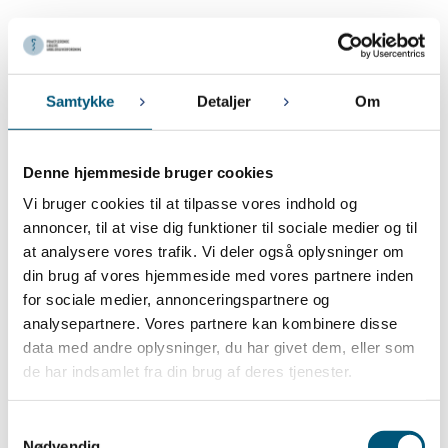
11. OKTOBER 2023
OBS: Husk særlige regler ved ferielukning i julen
2. OKTOBER 2023
Lønregulering for lægevikar og praksisamanuensis pr. 1. oktober
Samtykke
Detaljer
Om
2023
September 2023
Denne hjemmeside bruger cookies
Vi bruger cookies til at tilpasse vores indhold og
18. SEPTEMBER 2023
Lønregulering for ansatte læger i kapaciteter pr. 01-10-2023
annoncer, til at vise dig funktioner til sociale medier og til
at analysere vores trafik. Vi deler også oplysninger om
din brug af vores hjemmeside med vores partnere inden
August 2023
for sociale medier, annonceringspartnere og
9. AUGUST 2023
analysepartnere. Vores partnere kan kombinere disse
PLA afholder gå hjem-møder om lægens rolle som arbejdsgiver
data med andre oplysninger, du har givet dem, eller som
de har indsamlet fra din brug af deres tjenester.
Juli 2023
Samtykkevalg
5. JULI 2023
Nødvendig