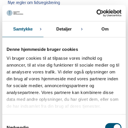
Nye regler om tidsregistrering
11. OKTOBER 2023
OBS: Husk særlige regler ved ferielukning i julen
2. OKTOBER 2023
Samtykke
Detaljer
Om
Lønregulering for lægevikar og praksisamanuensis pr. 1. oktober
2023
Denne hjemmeside bruger cookies
September 2023
Vi bruger cookies til at tilpasse vores indhold og
annoncer, til at vise dig funktioner til sociale medier og til
18. SEPTEMBER 2023
Lønregulering for ansatte læger i kapaciteter pr. 01-10-2023
at analysere vores trafik. Vi deler også oplysninger om
din brug af vores hjemmeside med vores partnere inden
for sociale medier, annonceringspartnere og
August 2023
analysepartnere. Vores partnere kan kombinere disse
9. AUGUST 2023
data med andre oplysninger, du har givet dem, eller som
PLA afholder gå hjem-møder om lægens rolle som arbejdsgiver
de har indsamlet fra din brug af deres tjenester.
Juli 2023
Samtykkevalg
Nødvendig